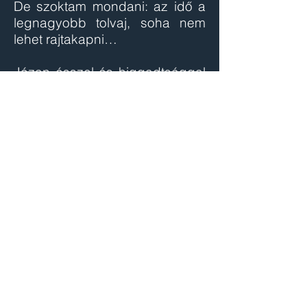
De szoktam mondani: az idő a
legnagyobb tolvaj, soha nem
lehet rajtakapni…
Józan ésszel és higgadtsággal
várom a közös munkát = a
választásnak vége, az idő
múlásával az indulatok el kell,
hogy múljanak, s akarva
akaratlanul találkozunk, együtt
fogunk dolgozni – biztos
vagyok benne, hogy ezen a
’vizsgán’ is átmegyek, s
megtalálom azt az utat ahol
szolgálhatok.
© 2024 by Horváth Ákos Ervin.
Powered and secured by
Wix