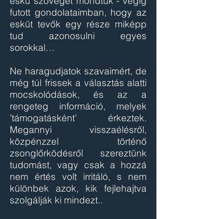
eskü szövegét mondtuk - végig
futott gondolataimban, hogy az
esküt tevők egy része miképp
tud azonosulni egyes
sorokkal…
Ne haragudjatok szavaimért, de
még túl frissek a választás alatti
mocskolódások, és az a
rengeteg információ, melyek
’támogatásként’ érkeztek.
Megannyi visszaélésről,
közpénzzel történő
zsonglőrködésről szereztünk
tudomást, vagy csak a hozzá
nem értés volt irritáló, s nem
különbek azok, kik fejlehajtva
szolgálják ki mindezt..