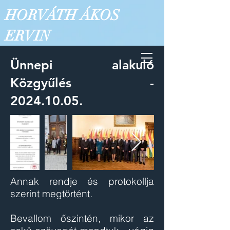
HORVÁTH ÁKOS
ERVIN
Ünnepi alakuló
Közgyűlés -
2024.10.05
.
Annak rendje és protokollja
szerint megtörtént.
Bevallom őszintén, mikor az