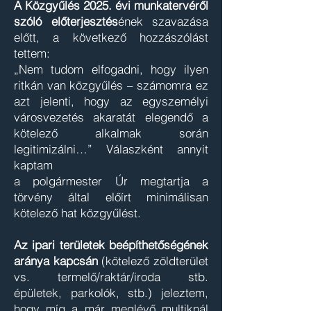
A Közgyűlés 2025. évi munkatervéről
szóló előterjesztés
ének szavazása
előtt, a következő hozzászólást
tettem:
„Nem tudom elfogadni, hogy ilyen
ritkán van közgyűlés – számomra ez
azt jelenti, hogy az egyszemélyi
városvezetés akaratát elegendő a
kötelező alkalmak során
legitimizálni…” Válaszként annyit
kaptam
a polgármester Úr megtartja a
törvény által előírt minimálisan
kötelező hat közgyűlést.
Az ipari területek beépíthetőségének
aránya kapcsán
(kötelező zöldterület
vs. termelő/raktár/iroda stb.
épületek, parkolók, stb.) jeleztem,
hogy míg a már meglévő multiknál