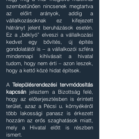
szembetűnően nincsenek megtartva
az előírt arányok, addig a
vállalkozásoknak ez kifejezett
hátrányt jelent beruházások esetén.
Ez a „béklyó” elveszi a vállalkozási
kedvet egy bővítés, új építés
gondolatától is – a vállalkozói szféra
mindennapi kihívásait a hivatal
tudom, hogy nem érti – azon leszek,
hogy a kettő közé hidat építsek.
A
Településrendezési tervmódosítás
kapcsán
jeleztem a Bizottság felé,
hogy az előterjesztésben is érintett
terület, azaz a Pécsi u. környékéről
több lakossági panasz is érkezett
hozzám az erős szaghatások miatt,
mely a Hivatal előtt is részben
ismert.