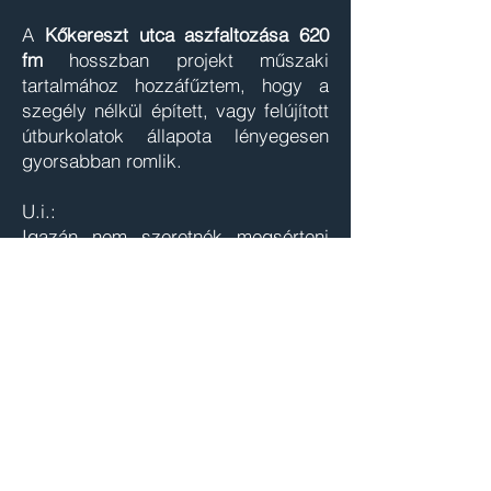
A
Kőkereszt utca aszfaltozása 620
fm
hosszban projekt műszaki
tartalmához hozzáfűztem, hogy a
szegély nélkül épített, vagy felújított
útburkolatok állapota lényegesen
gyorsabban romlik.
U.i.:
Igazán nem szeretnék megsérteni
senkit se, de a bizottsági ülések
tagjai választásakor a választás
fogalmát valóban komolyan
gondolták… (s ide egy jó magyar
közmondás: akinek nem inge, ne
vegye magára!!)
De meg kell értenem (elfogadnom
nem!), hogy miképp szolgálják
emberek a ’rendszert’ sokszor és