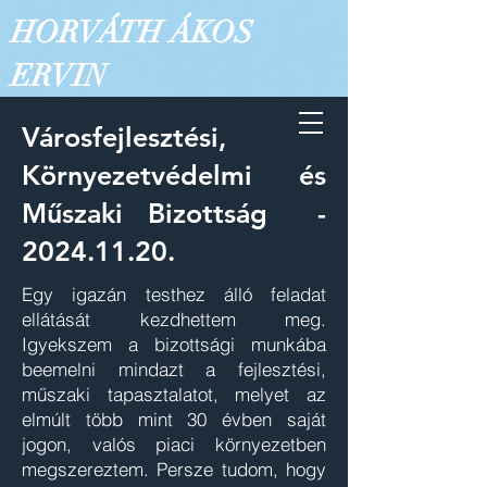
HORVÁTH ÁKOS
ERVIN
Városfejlesztési,
Környezetvédelmi és
Műszaki Bizottság -
2024.11.20
.
Egy igazán testhez álló feladat
ellátását kezdhettem meg.
Igyekszem a bizottsági munkába
beemelni mindazt a fejlesztési,
műszaki tapasztalatot, melyet az
elmúlt több mint 30 évben saját
jogon, valós piaci környezetben
megszereztem. Persze tudom, hogy