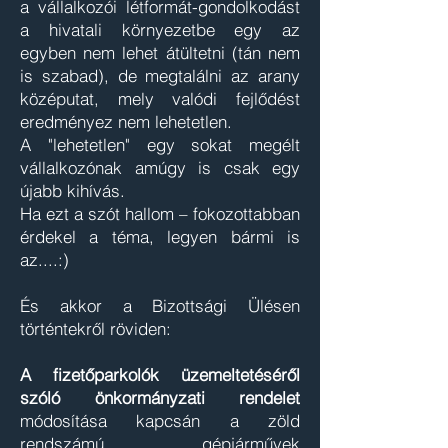
a vállalkozói létformát-gondolkodást
a hivatali környezetbe egy az
egyben nem lehet átültetni (tán nem
is szabad), de megtalálni az arany
középutat, mely valódi fejlődést
eredményez nem lehetetlen.
A "lehetetlen" egy sokat megélt
vállalkozónak amúgy is csak egy
újabb kihívás.
Ha ezt a szót hallom – fokozottabban
érdekel a téma, legyen bármi is
az....:)
És akkor a Bizottsági Ülésen
történtekről röviden:
A fizetőparkolók üzemeltetéséről
szóló önkormányzati rendelet
módosítása kapcsán a zöld
rendszámú gépjárművek